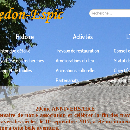
Rechercher
Histoire
Activités
L
istorique détaillé
Travaux de restauration
Conseil 
ynthèse des recherches
Améliorations du lieu
Statut de
apport de fouilles
Animations culturelles
Objectifs
Partenariats
Bulletin
20ème ANNIVERSAIRE
aire de notre association et célébrer la fin des trava
avers les siècles, le 10 septembre 2017, a été un immen
ipé à cette belle aventure.