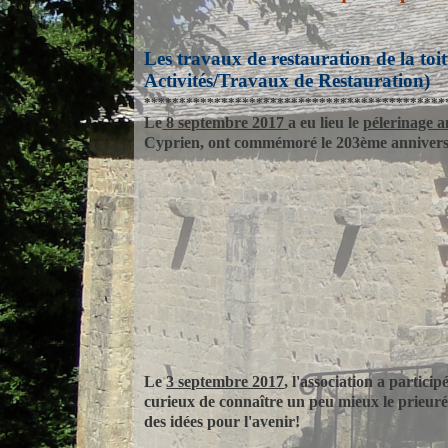
Les travaux de restauration de la toit
Activités/Travaux de Restauration)
*******************************************
Le
8 septembre 2017
a eu lieu le
pélerinage 
Cyprien, ont commémoré le 203ème anniversai
Le
3 septembre 2017
, l'association a particip
curieux de connaître un peu mieux le prieuré 
des idées pour l'avenir!