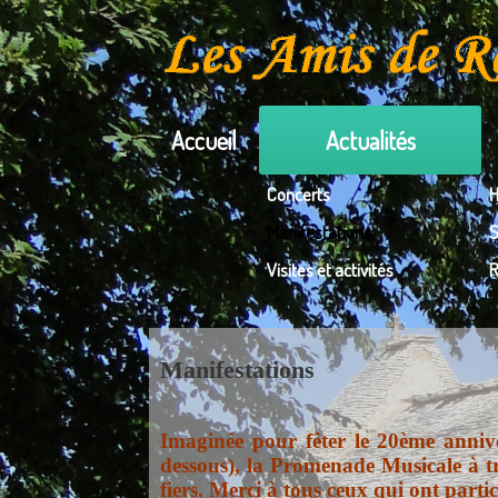
Accueil
Actualités
Concerts
H
Manifestations
S
Visites et activités
R
Manifestations
Imaginée pour fêter le 20ème annivers
dessous), la Promenade Musicale à tr
fiers. Merci à tous ceux qui ont partic