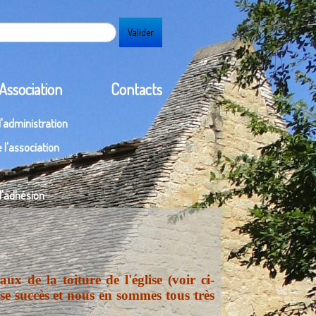
Valider
'Association
Contacts
d'administration
 l'association
 d'adhésion
ux de la toiture de l'église (voir ci-
se succès et nous en sommes tous très