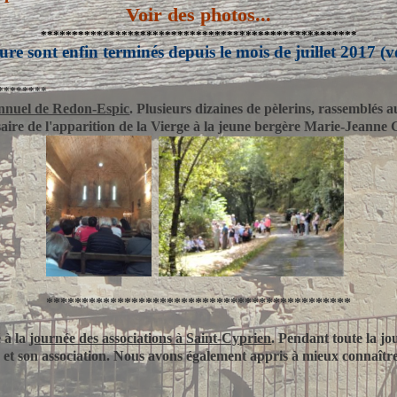
Voir des photos...
***************************************************
ure sont enfin terminés depuis le mois de juillet 2017 (v
********
annuel de Redon-Espic
. Plusieurs dizaines de pèlerins, rassemblés 
re de l'apparition de la Vierge à la jeune bergère Marie-Jeanne 
*******************************************
é à la
journée des associations à Saint-Cyprien
. Pendant toute la jo
et son association. Nous avons également appris à mieux connaître 