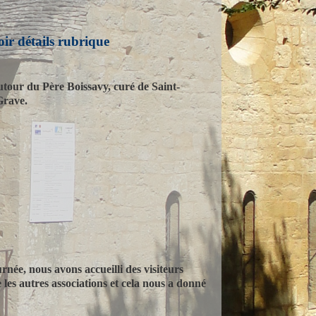
oir détails rubrique
autour du Père Boissavy, curé de Saint-
Grave.
urnée, nous avons accueilli des visiteurs
les autres associations et cela nous a donné